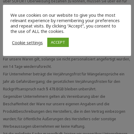
über SOFORT Überweisung bezahlen zu können, müssen Sie über ein für
die Teilnahme an SOFORT Überweisung freigeschaltetes Online-Banking-
We use cookies on our website to give you the most
Konto mit PIN/TAN-Verfahren verfügen, sich entsprechend legitimieren und
relevant experience by remembering your preferences
die Zahlungsanweisung an uns bestätigen. Weitere Hinweise erhalten Sie
and repeat visits. By clicking “Accept”, you consent to
the use of ALL the cookies.
beim Bestellvorgang. Die Zahlungstransaktion wird unmittelbar danach
von SOFORT Überweisung durchgeführt und Ihr Konto belastet.
Cookie settings
ACCEPT
6. Gewährleistung und Garantien
Für unsere Waren gilt, solange sie nicht personalisiert angefertigt wurden,
ein 14 Tage wiederrufsrecht.
Für Unternehmer beträgt die Verjährungsfrist für Mängelansprüche ein
Jahr ab Gefahrübergang; die gesetzlichen Verjährungsfristen für den
Rückgriffsanspruch nach § 478 BGB bleiben unberührt.
Gegenüber Unternehmern gelten als Vereinbarung über die
Beschaffenheit der Ware nur unsere eigenen Angaben und die
Produktbeschreibungen des Herstellers, die in den Vertrag einbezogen
wurden; für öffentliche Äußerungen des Herstellers oder sonstige
Werbeaussagen übernehmen wir keine Haftung.
Ist die gelieferte Sache mangelhaft, leisten wir gegenüber Unternehmern